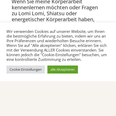
Wenn Sie meine Körperarbeit
kennenlernen möchten oder Fragen
zu Lomi Lomi, Shiatsu oder
energetischer Körperarbeit haben,
können Sie mir gerne eine Nachricht
schreiben. Ich begleite Menschen in
Wir verwenden Cookies auf unserer Website, um Ihnen
die bestmögliche Erfahrung zu bieten, indem wir uns an
Alsbach‑Hähnlein und Umgebung und
Ihre Präferenzen und wiederholten Besuche erinnern.
melde mich zeitnah bei Ihnen zurück.
Wenn Sie auf "Alle akzeptieren" klicken, erklären Sie sich
mit der Verwendung ALLER Cookies einverstanden. Sie
können jedoch die "Cookie-Einstellungen" besuchen, um
eine kontrollierte Zustimmung zu erteilen.
Cookie Einstellungen
alle Akzeptieren
Kontakt
Sie können mir hier eine unverbindliche Anfrage
senden
oder direkt einen Termin vereinbaren.
Gerne können wir auch kurz telefonieren,