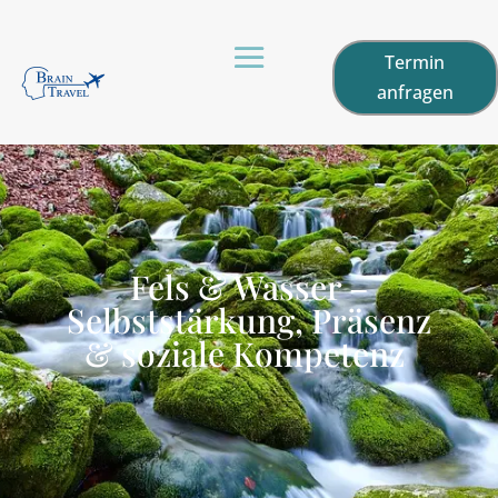
Termin
anfragen
Fels & Wasser –
Selbststärkung, Präsenz
& soziale Kompetenz